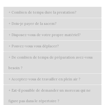
+
Combien de temps dure la prestation?
+
Dois-je payer de la sacem?
+
Disposez-vous de votre propre matériel?
+
Pouvez-vous vous déplacer?
+
De combien de temps de préparation avez-vous
besoin ?
+
Acceptez-vous de travailler en plein air ?
+
Est-il possible de demander un morceau qui ne
figure pas dans le répertoire ?