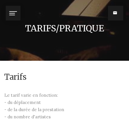
TARIFS/PRATIQUE
Tarifs
Le tarif varie en fonction:
- du déplacement
- de la durée de la prestation
- du nombre d'artistes